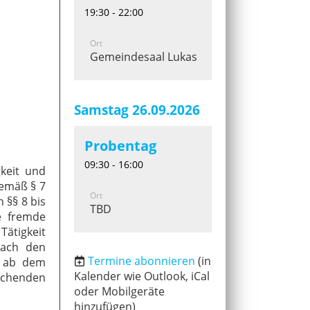
19:30 - 22:00
Ort
Gemeindesaal Lukaskirche
Samstag 26.09.2026
Probentag
09:30 - 16:00
gkeit und
gemäß § 7
Ort
 §§ 8 bis
TBD
te fremde
ätigkeit
nach den
Termine abonnieren
(in
t ab dem
Kalender wie Outlook, iCal
rechenden
oder Mobilgeräte
hinzufügen)