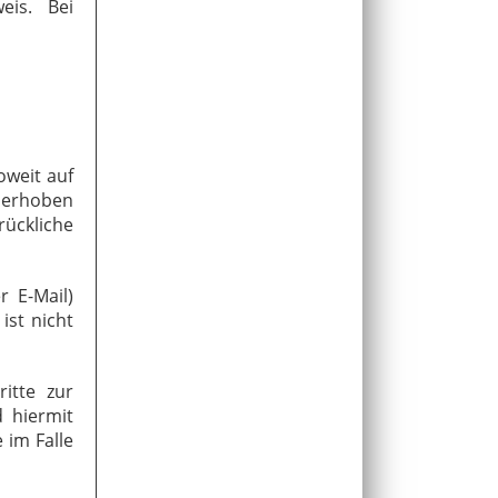
eis. Bei
oweit auf
 erhoben
rückliche
r E-Mail)
ist nicht
itte zur
 hiermit
 im Falle